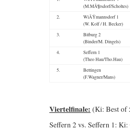
(M.MÃ¶rsdorf/Scholtes)
2.
WiÃŸmannsdorf 1
(W. Kolf / H. Becker)
3.
Bitburg 2
(Binder/M. Dingels)
4.
Seffern 1
(Theo Hau/Tho.Hau)
5.
Bettingen
(F.Wagner/Mans)
Viertelfinale:
(Ki: Best of 
Seffern 2 vs. Seffern 1: Ki: