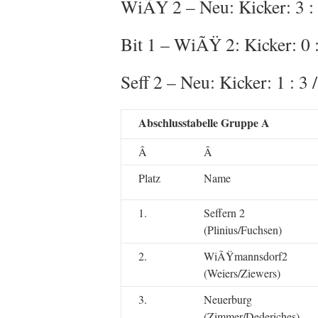
WiÃŸ 2 – Neu: Kicker: 3 : 0
Bit 1 – WiÃŸ 2: Kicker: 0 : 
Seff 2 – Neu: Kicker: 1 : 3 /
Abschlusstabelle Gruppe A
Â
Â
Platz
Name
1.
Seffern 2
(Plinius/Fuchsen)
2.
WiÃŸmannsdorf2
(Weiers/Ziewers)
3.
Neuerburg
(Zimmer/Dederiches)