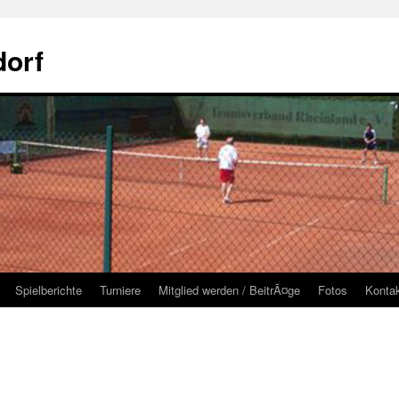
orf
Spielberichte
Turniere
Mitglied werden / BeitrÃ¤ge
Fotos
Konta