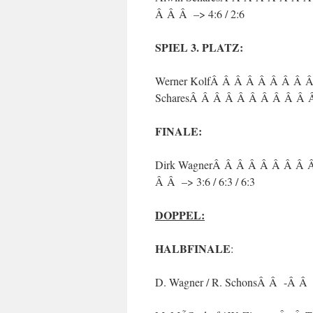
Â Â Â –> 4:6 / 2:6
SPIEL 3. PLATZ:
Werner KolfÂ Â Â Â Â Â Â Â 
ScharesÂ Â Â Â Â Â Â Â Â Â Â 
FINALE:
Dirk WagnerÂ Â Â Â Â Â Â Â 
Â Â –> 3:6 / 6:3 / 6:3
DOPPEL:
HALBFINALE
:
D. Wagner / R. SchonsÂ Â -Â Â H