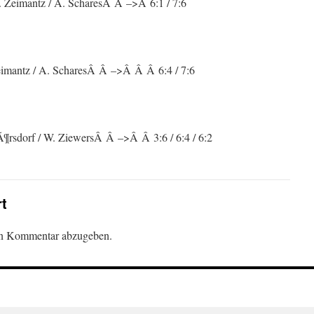
 Zeimantz / A. ScharesÂ Â –>Â 6:1 / 7:6
imantz / A. ScharesÂ Â –>Â Â Â 6:4 / 7:6
sdorf / W. ZiewersÂ Â –>Â Â 3:6 / 6:4 / 6:2
rt
en Kommentar abzugeben.