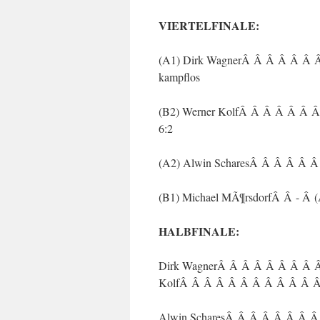
VIERTELFINALE:
(A1) Dirk WagnerÂ Â Â Â Â Â 
kampflos
(B2) Werner KolfÂ Â Â Â Â Â Â
6:2
(A2) Alwin ScharesÂ Â Â Â Â Â
(B1) Michael MÃ¶rsdorfÂ Â - Â 
HALBFINALE:
Dirk WagnerÂ Â Â Â Â Â Â Â 
KolfÂ Â Â Â Â Â Â Â Â Â Â Â 
Alwin ScharesÂ Â Â Â Â Â Â 