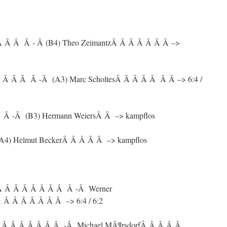
Â Â Â Â - Â (B4) Theo ZeimantzÂ Â Â Â Â Â Â –>
 Â Â Â Â -Â (A3) Marc ScholtesÂ Â Â Â Â Â Â –> 6:4 /
 Â -Â (B3) Hermann WeiersÂ Â –> kampflos
(A4) Helmut BeckerÂ Â Â Â Â –> kampflos
Â Â Â Â Â Â Â Â Â -Â Werner
Â Â Â Â Â Â Â –> 6:4 / 6:2
Â Â Â Â Â Â Â Â -Â Michael MÃ¶rsdorfÂ Â Â Â Â