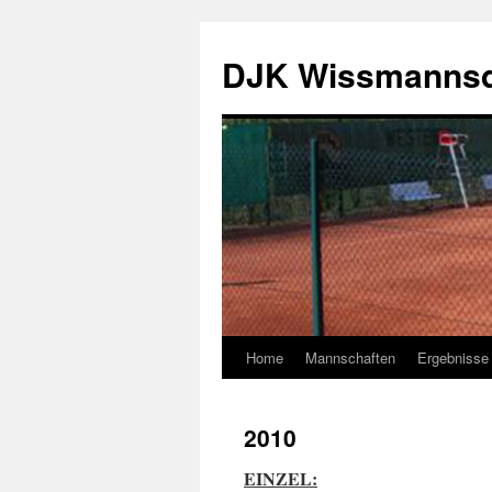
DJK Wissmannsd
Home
Mannschaften
Ergebnisse
2010
EINZEL: