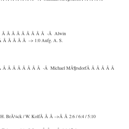
Â Â Â Â Â Â Â Â Â Â -Â Alwin
Â Â Â Â Â –> 1:0 Aufg. A. S.
Â Â Â Â Â Â Â Â Â -Â Michael MÃ¶rsdorfÂ Â Â Â Â Â
. BrÃ¼ck / W. KolfÂ Â Â –>Â Â 2:6 / 6:4 / 5:10