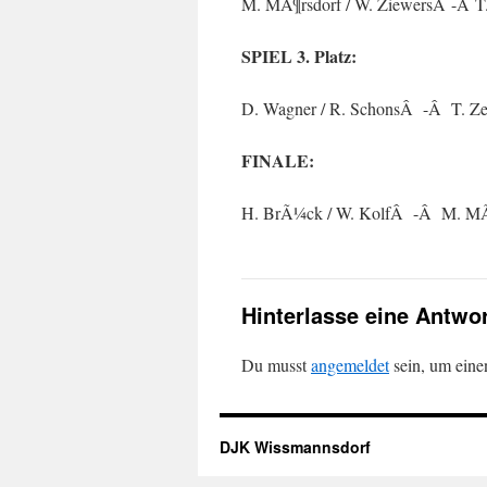
M. MÃ¶rsdorf / W. ZiewersÂ -Â T.
SPIEL 3. Platz:
D. Wagner / R. SchonsÂ -Â T. Ze
FINALE:
H. BrÃ¼ck / W. KolfÂ -Â M. MÃ¶r
Hinterlasse eine Antwo
Du musst
angemeldet
sein, um ein
DJK Wissmannsdorf